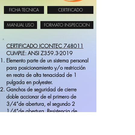
FICHA TECNICA
CERTIFICADO
MANUAL USO
FORMATO INSPECCION
CERTIFICADO ICONTEC 748011
CUMPLE: ANSI Z359.3-2019
Elemento parte de un sistema personal
para posicionamiento y/o restricción
en reata de alta tenacidad de 1
pulgada en polyester.
Ganchos de seguridad de cierre
doble accionar de el primero de
3/4”de abertura, el segundo 2
1/4”de abertura. Resistencia de
5000 Herrajes, ANSI Z359.19, .
Capacidad máxima (140kg) 1
persona incluyendo ropa, zapatos y