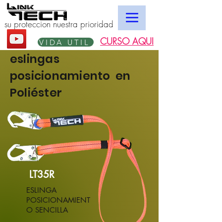
su proteccion nuestra prioridad
CURSO AQUI
VIDA UTIL
eslingas
posicionamiento en
Poliéster
LT35R
ESLINGA
POSICIONAMIENT
O SENCILLA