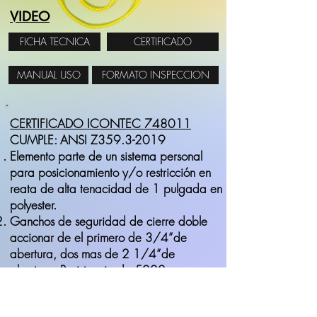
VIDEO
FICHA TECNICA
CERTIFICADO
MANUAL USO
FORMATO INSPECCION
CERTIFICADO ICONTEC 748011
CUMPLE: ANSI Z359.3-2019
Elemento parte de un sistema personal
para posicionamiento y/o restricción en
reata de alta tenacidad de 1 pulgada en
polyester.
Ganchos de seguridad de cierre doble
accionar de el primero de 3/4”de
abertura, dos mas de 2 1/4”de
abertura. Resistencia de 5000
lbs,Herrajes ANSI Z359.19 .
Capacidad máxima (140kg) 1 persona